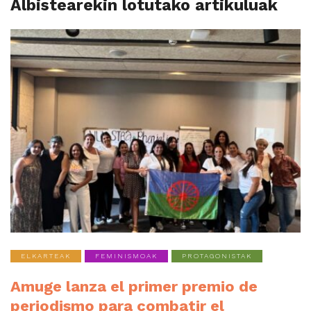
Albistearekin lotutako artikuluak
ELKARTEAK
FEMINISMOAK
PROTAGONISTAK
Amuge lanza el primer premio de
periodismo para combatir el