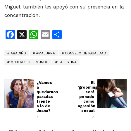
Miguel, también les apoyó con su presencia en la
concentración.
Facebook
X
WhatsApp
Email
Share
ABADIÑO
AMALURRA
CONSEJO DE IGUALDAD
MUJERES DEL MUNDO
PALESTINA
¿Vamos
El
a
'grooming'
quedarnos
será
paradas
penado
frente
como
a lo de
agresión
Juana?
sexual
<
>