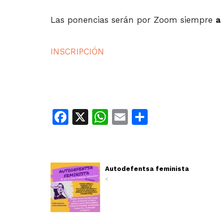
Las ponencias serán por Zoom siempre
a
INSCRIPCIÓN
Facebook
X
WhatsApp
Email
Share
Autodefentsa feminista
<