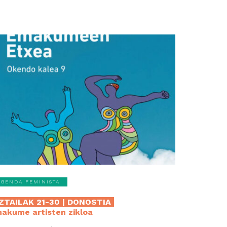
AGENDA FEMINISTA
ZTAILAK 21-30 | DONOSTIA
akume artisten zikloa