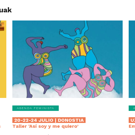
luak
AGENDA FEMINISTA
20-22-24 JULIO | DONOSTIA
U
s
Taller ‘Así soy y me quiero’
Em