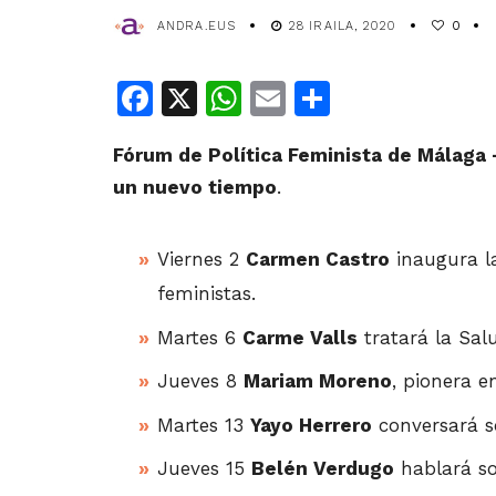
ANDRA.EUS
28 IRAILA, 2020
0
Facebook
X
WhatsApp
Email
Share
Fórum de Política Feminista de Málaga 
un nuevo tiempo
.
Viernes 2
Carmen Castro
inaugura la
feministas.
Martes 6
Carme Valls
tratará la Sal
Jueves 8
Mariam Moreno
, pionera 
Martes 13
Yayo Herrero
conversará s
Jueves 15
Belén Verdugo
hablará so