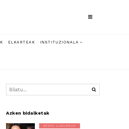
AK
ELKARTEAK
INSTITUZIONALA
Azken bidalketak
BERRI LABURRAK