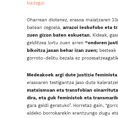
badago)
Oharrean diotenez, erasoa maiatzaren 23a
batean zegoela,
arrazoi lesbofobo eta tr
zuen gizon baten eskuetan.
Kideak, gaso
gelditzea lortu zuen arren
“ondoren justi
bikoitza jasan behar izan zuen;
besteak 
gorroto-delitu bezala ez prozesatzeagatik
Medeakoek argi dute justizia feminista
erasoaren testigantza jaso dute kaleratze
matxismoan eta transfobian oinarritut
dira, eta guk feministok eta transmari
gara geldi geratuko”. Horretaz gain, “gor
aldeko borrokarekin erantzungo dugu eta