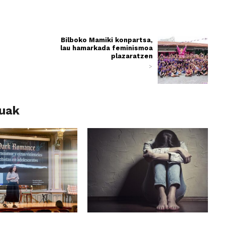
Bilboko Mamiki konpartsa,
lau hamarkada feminismoa
plazaratzen
>
luak