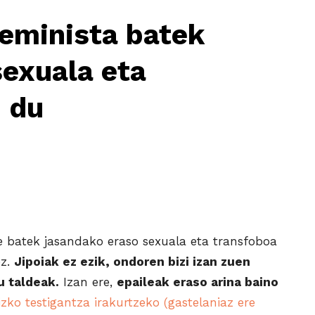
eminista batek
sexuala eta
u du
e batek jasandako eraso sexuala eta transfoboa
ez.
Jipoiak ez ezik, ondoren bizi izan zuen
u taldeak.
Izan ere,
epaileak eraso arina baino
zko testigantza irakurtzeko (gastelaniaz ere