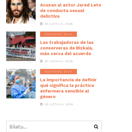
Acusan al actor Jared Leto
de conducta sexual
delictiva
30 UZTAILA, 2026
EGUNEKO GAIA
Las trabajadoras de las
conserveras de Bizkaia,
más cerca del acuerdo
30 UZTAILA, 2026
EGUNEKO GAIA
La importancia de definir
qué significa la práctica
enfermera sensible al
género
29 UZTAILA, 2026