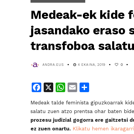
Medeak-ek kide f
jasandako eraso 
transfoboa salat
ANDRA.EUS
4 EKAINA, 2019
0
Facebook
X
WhatsApp
Email
Share
Medeak talde feminista gipuzkoarrak kid
salatu zuen atzo prentsa ohar baten bid
prozesu judizial gogorra ere gaitzetsi d
ez zuen onartu.
Klikatu hemen ikaragarri