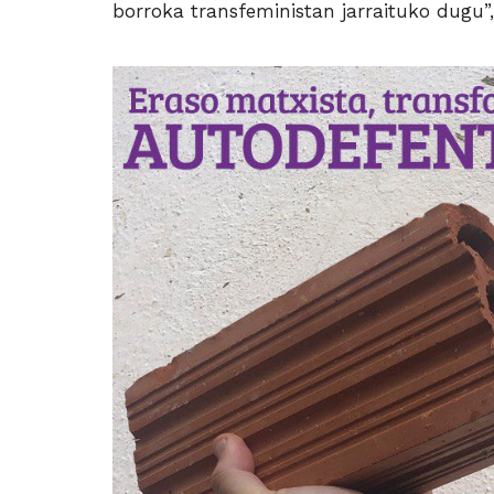
borroka transfeministan jarraituko dugu”,