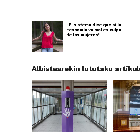
“El sistema dice que si la
economía va mal es culpa
de las mujeres”
<
Albistearekin lotutako artiku