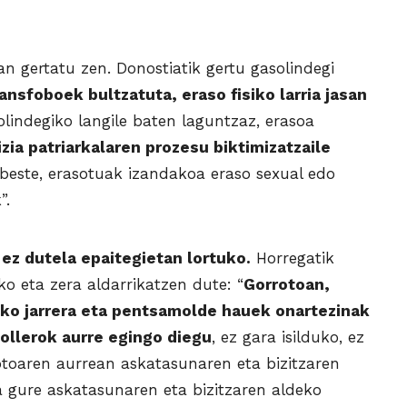
n gertatu zen. Donostiatik gertu gasolindegi
ansfoboek bultzatuta, eraso fisiko larria jasan
lindegiko langile baten laguntzaz, erasoa
zia patriarkalaren prozesu biktimizatzaile
beste, erasotuak izandakoa eraso sexual edo
”.
 ez dutela epaitegietan lortuko.
Horregatik
ko eta zera aldarrikatzen dute: “
Gorrotoan,
ako jarrera eta pentsamolde hauek onartezinak
bollerok aurre egingo diegu
, ez gara isilduko, ez
rotoaren aurrean askatasunaren eta bizitzaren
 gure askatasunaren eta bizitzaren aldeko