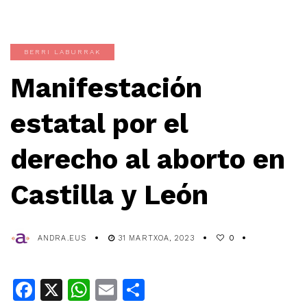
BERRI LABURRAK
Manifestación
estatal por el
derecho al aborto en
Castilla y León
ANDRA.EUS
31 MARTXOA, 2023
0
Facebook
X
WhatsApp
Email
Share