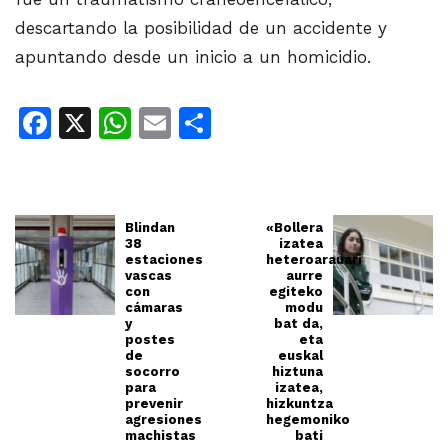
descartando la posibilidad de un accidente y
apuntando desde un inicio a un homicidio.
Facebook
X
WhatsApp
Email
Share
Blindan
«Bollera
38
izatea
estaciones
heteroarauari
vascas
aurre
con
egiteko
cámaras
modu
y
bat da,
postes
eta
de
euskal
socorro
hiztuna
para
izatea,
prevenir
hizkuntza
agresiones
hegemoniko
machistas
bati