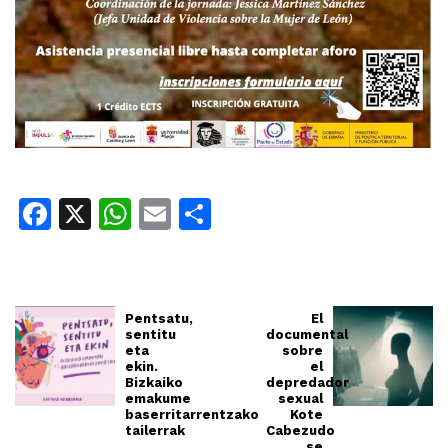
Facebook
X
WhatsApp
Email
Share
Pentsatu,
El
sentitu
documental
eta
sobre
ekin.
el
Bizkaiko
depredador
emakume
sexual
baserritarrentzako
Kote
tailerrak
Cabezudo
se