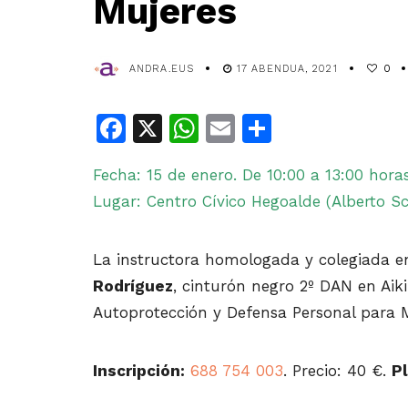
Mujeres
ANDRA.EUS
17 ABENDUA, 2021
0
Facebook
X
WhatsApp
Email
Share
Fecha: 15 de enero. De 10:00 a 13:00 hora
Lugar: Centro Cívico Hegoalde (Alberto Sc
La instructora homologada y colegiada e
Rodríguez
, cinturón negro 2º DAN en Aik
Autoprotección y Defensa Personal para M
Inscripción:
688 754 003
. Precio: 40 €.
Pl