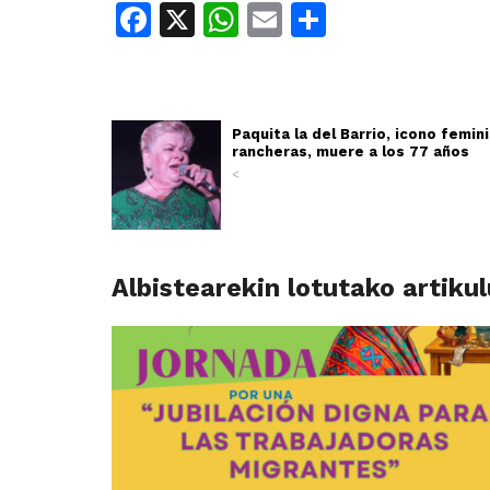
Facebook
X
WhatsApp
Email
Share
Paquita la del Barrio, icono femin
rancheras, muere a los 77 años
<
Albistearekin lotutako artiku