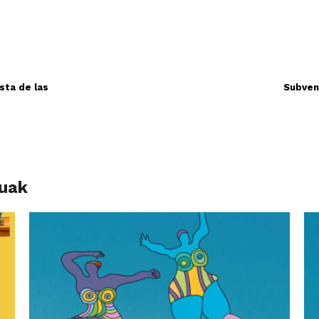
ista de las
Subven
luak