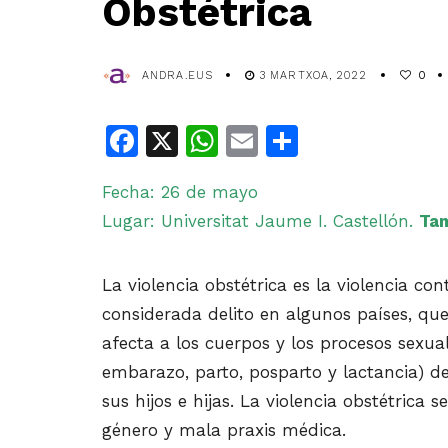
Obstétrica
ANDRA.EUS
3 MARTXOA, 2022
0
Facebook
X
WhatsApp
Email
Share
Fecha: 26 de mayo
Lugar: Universitat Jaume I. Castellón.
Tam
La violencia obstétrica es la violencia con
considerada delito en algunos países, que 
afecta a los cuerpos y los procesos sexua
embarazo, parto, posparto y lactancia) de
sus hijos e hijas. La violencia obstétric
género y mala praxis médica.