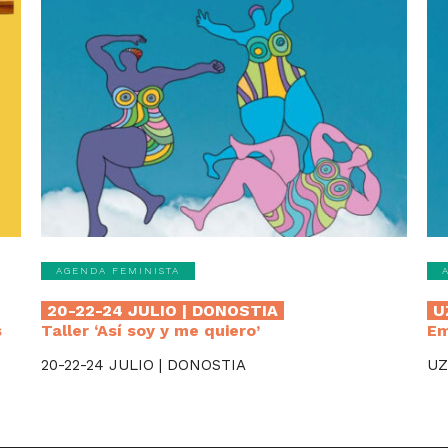
AGENDA FEMINISTA
20-22-24 JULIO | DONOSTIA
U
s
Taller ‘Así soy y me quiero’
Em
20-22-24 JULIO | DONOSTIA
UZ