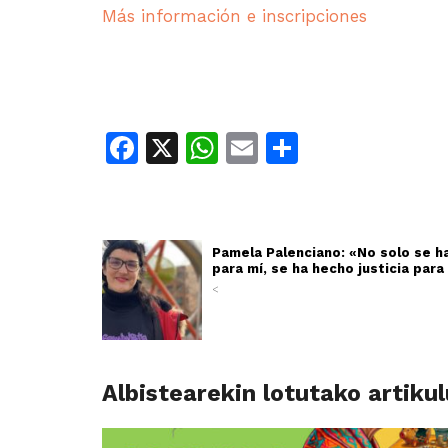
Más información e inscripciones
Facebook
X
WhatsApp
Email
Share
Pamela Palenciano: «No solo se ha
para mí, se ha hecho justicia par
<
Albistearekin lotutako artiku