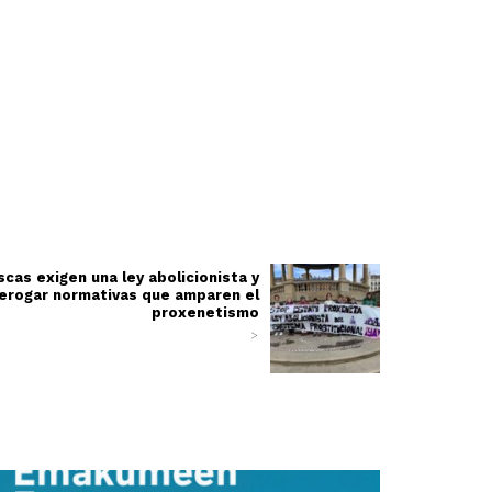
scas exigen una ley abolicionista y
erogar normativas que amparen el
proxenetismo
>