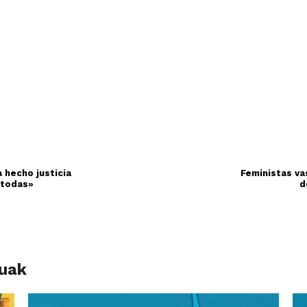
 hecho justicia
Feministas va
a todas»
d
luak