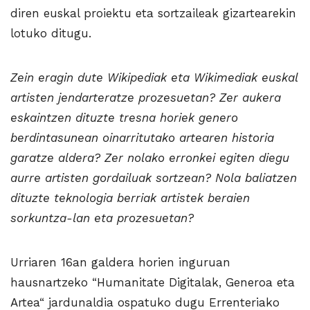
diren euskal proiektu eta sortzaileak gizartearekin
lotuko ditugu.
Zein eragin dute Wikipediak eta Wikimediak euskal
artisten jendarteratze prozesuetan? Zer aukera
eskaintzen dituzte tresna horiek genero
berdintasunean oinarritutako artearen historia
garatze aldera? Zer nolako erronkei egiten diegu
aurre artisten gordailuak sortzean? Nola baliatzen
dituzte teknologia berriak artistek beraien
sorkuntza-lan eta prozesuetan?
Urriaren 16an galdera horien inguruan
hausnartzeko “Humanitate Digitalak, Generoa eta
Artea“ jardunaldia ospatuko dugu Errenteriako