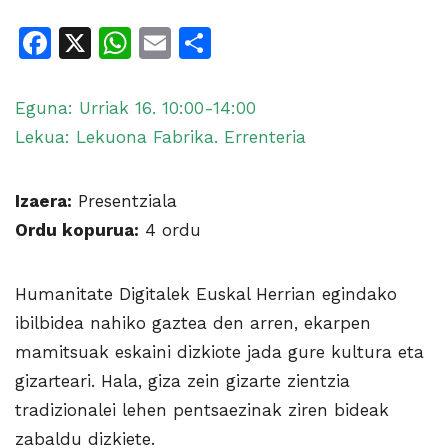
Facebook
X
WhatsApp
Email
Share
Eguna: Urriak 16. 10:00-14:00
Lekua: Lekuona Fabrika. Errenteria
Izaera:
Presentziala
Ordu kopurua:
4 ordu
Humanitate Digitalek Euskal Herrian egindako
ibilbidea nahiko gaztea den arren, ekarpen
mamitsuak eskaini dizkiote jada gure kultura eta
gizarteari. Hala, giza zein gizarte zientzia
tradizionalei lehen pentsaezinak ziren bideak
zabaldu dizkiete.