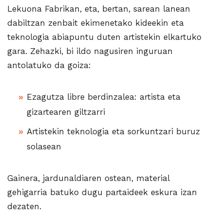
Lekuona Fabrikan, eta, bertan, sarean lanean
dabiltzan zenbait ekimenetako kideekin eta
teknologia abiapuntu duten artistekin elkartuko
gara. Zehazki, bi ildo nagusiren inguruan
antolatuko da goiza:
Ezagutza libre berdinzalea: artista eta
gizartearen giltzarri
Artistekin teknologia eta sorkuntzari buruz
solasean
Gainera, jardunaldiaren ostean, material
gehigarria batuko dugu partaideek eskura izan
dezaten.