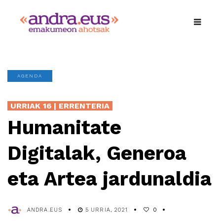
AGENDA
URRIAK 16 | ERRENTERIA
Humanitate
Digitalak, Generoa
eta Artea jardunaldia
ANDRA.EUS
5 URRIA, 2021
0