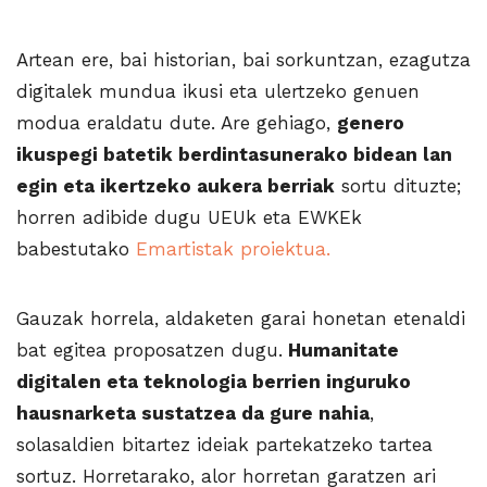
Artean ere, bai historian, bai sorkuntzan, ezagutza
digitalek mundua ikusi eta ulertzeko genuen
modua eraldatu dute. Are gehiago,
genero
ikuspegi batetik berdintasunerako bidean lan
egin eta ikertzeko aukera berriak
sortu dituzte;
horren adibide dugu UEUk eta EWKEk
babestutako
Emartistak proiektua.
Gauzak horrela, aldaketen garai honetan etenaldi
bat egitea proposatzen dugu.
Humanitate
digitalen eta teknologia berrien inguruko
hausnarketa sustatzea da gure nahia
,
solasaldien bitartez ideiak partekatzeko tartea
sortuz. Horretarako, alor horretan garatzen ari