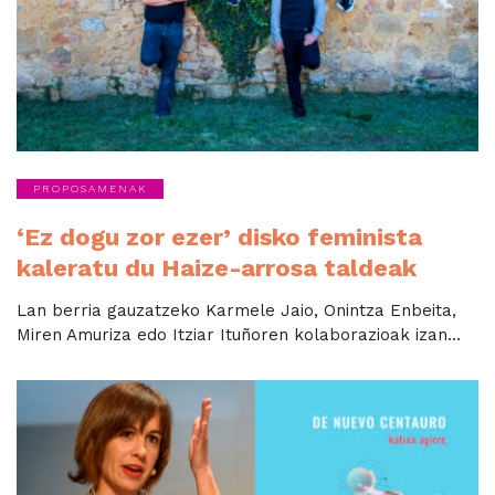
PROPOSAMENAK
‘Ez dogu zor ezer’ disko feminista
kaleratu du Haize-arrosa taldeak
Lan berria gauzatzeko Karmele Jaio, Onintza Enbeita,
Miren Amuriza edo Itziar Ituñoren kolaborazioak izan...