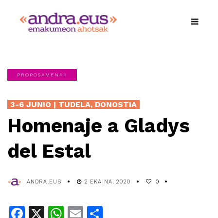
PROPOSAMENAK
3-6 JUNIO | TUDELA, DONOSTIA
Homenaje a Gladys
del Estal
ANDRA.EUS
2 EKAINA, 2020
0
Facebook
X
WhatsApp
Email
Share