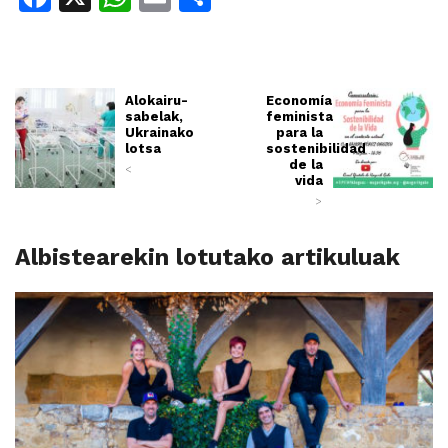
Alokairu-
Economía
sabelak,
feminista
Ukrainako
para la
lotsa
sostenibilidad
de la
<
vida
>
Albistearekin lotutako artikuluak