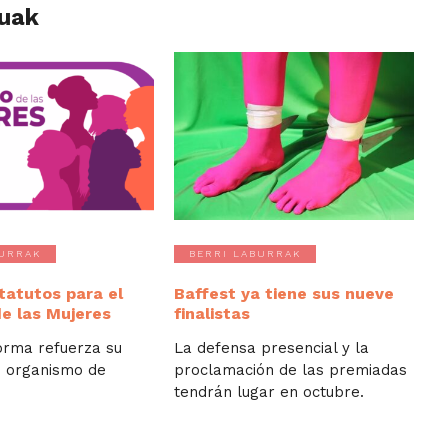
luak
BURRAK
BERRI LABURRAK
tatutos para el
Baffest ya tiene sus nueve
de las Mujeres
finalistas
orma refuerza su
La defensa presencial y la
 organismo de
proclamación de las premiadas
tendrán lugar en octubre.