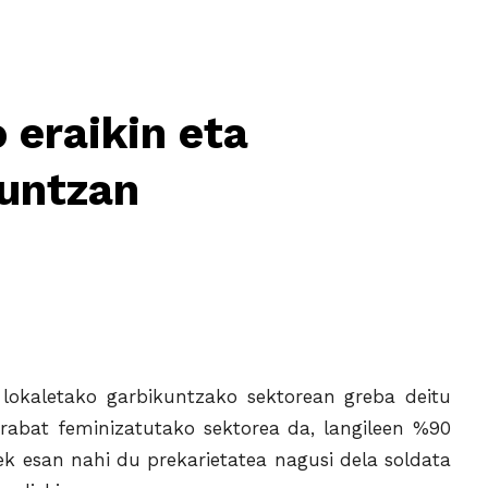
 eraikin eta
kuntzan
 lokaletako garbikuntzako sektorean greba deitu
erabat feminizatutako sektorea da, langileen %90
k esan nahi du prekarietatea nagusi dela soldata