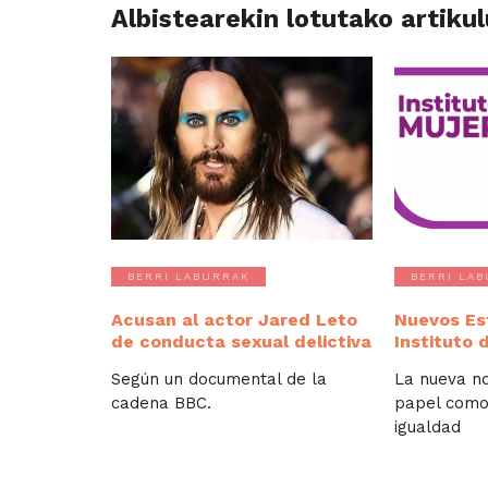
Albistearekin lotutako artiku
BERRI LABURRAK
BERRI LA
Acusan al actor Jared Leto
Nuevos Es
de conducta sexual delictiva
Instituto 
Según un documental de la
La nueva n
cadena BBC.
papel como
igualdad