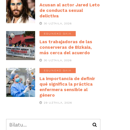
Acusan al actor Jared Leto
de conducta sexual
delictiva
30 UZTAILA, 2026
EGUNEKO GAIA
Las trabajadoras de las
conserveras de Bizkaia,
más cerca del acuerdo
30 UZTAILA, 2026
EGUNEKO GAIA
La importancia de definir
qué significa la práctica
enfermera sensible al
género
29 UZTAILA, 2026