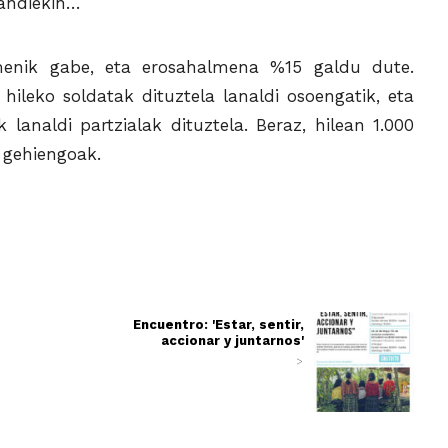
 handiekin…
menik gabe, eta erosahalmena %15 galdu dute.
ileko soldatak dituztela lanaldi osoengatik, eta
lanaldi partzialak dituztela. Beraz, hilean 1.000
 gehiengoak.
Encuentro: 'Estar, sentir,
accionar y juntarnos'
>