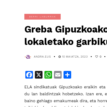
BERRI LABURRAK
Greba Gipuzkoako
lokaletako garbi
ANDRA.EUS
10 MAIATZA, 2023
0
Facebook
X
WhatsApp
Email
Share
ELA sindikatuak Gipuzkoako eraikin eta
du lan baldintzak hobetzeko. Izan ere, 
baino gehiago emakumeak dira, eta horre