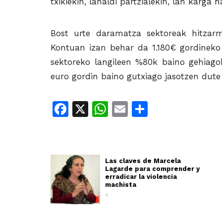
txikiekin, lanaldi partzialekin, lan karga
Bost urte daramatza sektoreak hitzar
Kontuan izan behar da 1.180€ gordineko h
sektoreko langileen %80k baino gehiagok 
euro gordin baino gutxiago jasotzen dute
Facebook
X
WhatsApp
Email
Share
Las claves de Marcela
Lagarde para comprender y
erradicar la violencia
machista
<