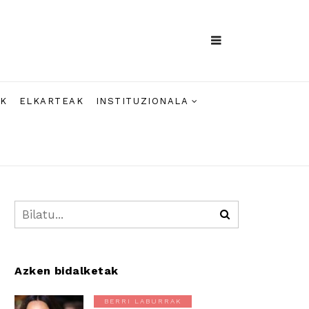
AK
ELKARTEAK
INSTITUZIONALA
Azken bidalketak
BERRI LABURRAK