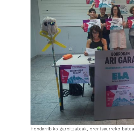
Hondarribiko garbitzaileak, prentsaurreko bat