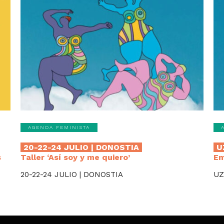
AGENDA FEMINISTA
20-22-24 JULIO | DONOSTIA
U
s
Taller ‘Así soy y me quiero’
Em
20-22-24 JULIO | DONOSTIA
UZ