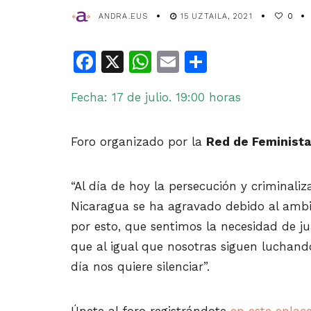
ANDRA.EUS
15 UZTAILA, 2021
0
Facebook
X
WhatsApp
Email
Share
Fecha: 17 de julio. 19:00 horas
Foro organizado por la
Red de Feminista
“Al día de hoy la persecución y criminali
Nicaragua se ha agravado debido al ambien
por esto, que sentimos la necesidad de 
que al igual que nosotras siguen luchando
día nos quiere silenciar”.