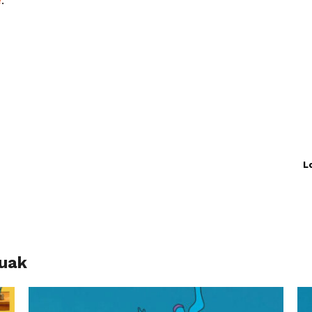
e
.
L
luak