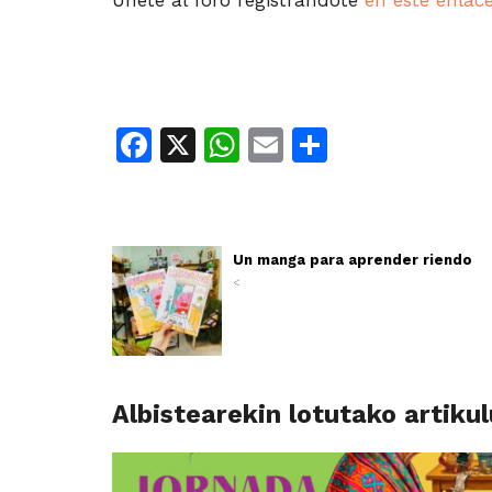
Únete al foro registrándote
en este enlac
Facebook
X
WhatsApp
Email
Share
Un manga para aprender riendo
<
Albistearekin lotutako artiku