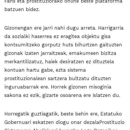
Fans eta prostituziorako online beste plataforma
batzuen bidez.
Gizonengan ere jarri nahi dugu arreta. Harrigarria
da sozialki haserrea ez eragitea objektu gisa
kontsumitzeko gorputz huts bihurtzen gaituzten
gizonak izaten jarraitzeak, emakumeen bizitza
merkantilizatuz, haiek desiratzen ez dituztela
kontuan hartu gabe, ezta sistema
prostituzionalean sartzera bultzatu dituzten
inguruabarrak ere. Horrek gizonen misoginia
sakona ez ezik, gizarte osoarena ere islatzen du.
Horregatik guztiagatik, beste behin ere, Estatuko
Gobernuari eskatzen diogu onar dezalaProstituzio