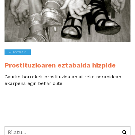
AHOTSAK
Prostituzioaren eztabaida hizpide
Gaurko borrokek prostituzioa amaitzeko norabidean
ekarpena egin behar dute