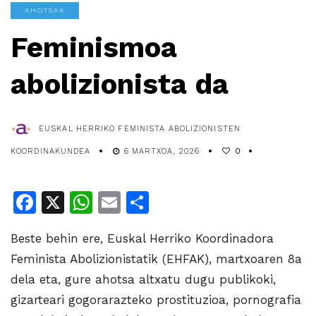
AHOTSAK
Feminismoa
abolizionista da
EUSKAL HERRIKO FEMINISTA ABOLIZIONISTEN
KOORDINAKUNDEA
6 MARTXOA, 2026
0
Facebook
X
WhatsApp
Email
Share
Beste behin ere, Euskal Herriko Koordinadora
Feminista Abolizionistatik (EHFAK), martxoaren 8a
dela eta, gure ahotsa altxatu dugu publikoki,
gizarteari gogorarazteko prostituzioa, pornografia