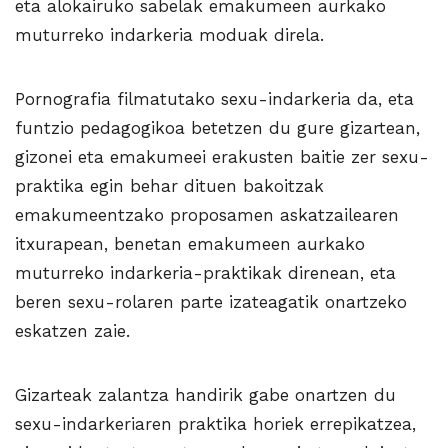
eta alokairuko sabelak emakumeen aurkako
muturreko indarkeria moduak direla.
Pornografia filmatutako sexu-indarkeria da, eta
funtzio pedagogikoa betetzen du gure gizartean,
gizonei eta emakumeei erakusten baitie zer sexu-
praktika egin behar dituen bakoitzak
emakumeentzako proposamen askatzailearen
itxurapean, benetan emakumeen aurkako
muturreko indarkeria-praktikak direnean, eta
beren sexu-rolaren parte izateagatik onartzeko
eskatzen zaie.
Gizarteak zalantza handirik gabe onartzen du
sexu-indarkeriaren praktika horiek errepikatzea,