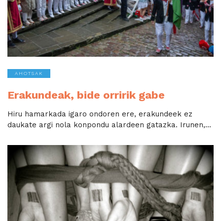
AHOTSAK
Erakundeak, bide orririk gabe
Hiru hamarkada igaro ondoren ere, erakundeek ez
daukate argi nola konpondu alardeen gatazka. Irunen,...