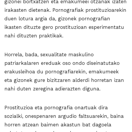
gizonei bortxatzen eta emakumeei otzanak izaten
irakasten dietenak. Pornografiak prostituzioarekin
duen lotura argia da, gizonek pornografian
ikasten dituzte gero prostituzioan esperimentatu
nahi dituzten praktikak.
Horrela, bada, sexualitate maskulino
patriarkalaren ereduak oso ondo diseinatutako
erakusleihoa du pornografiarekin, emakumeek
eta gizonek gure bizitzaren alderdi horretan izan
nahi duten zeregina adierazten diguna.
Prostituzioa eta pornografia onartuak dira
sozialki, onespenaren argudio faltsuarekin, baina
horren atzean baimen akastun bat dagoela