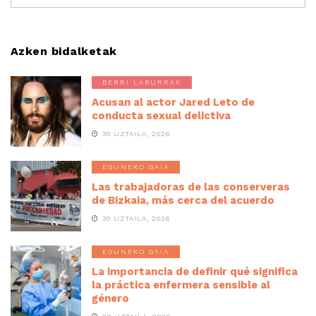
Azken bidalketak
BERRI LABURRAK
Acusan al actor Jared Leto de
conducta sexual delictiva
30 UZTAILA, 2026
EGUNEKO GAIA
Las trabajadoras de las conserveras
de Bizkaia, más cerca del acuerdo
30 UZTAILA, 2026
EGUNEKO GAIA
La importancia de definir qué significa
la práctica enfermera sensible al
género