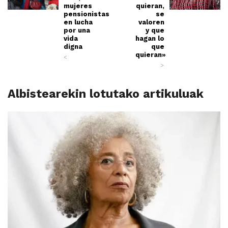
mujeres
quieran,
pensionistas
se
en lucha
valoren
por una
y que
vida
hagan lo
digna
que
quieran»
<
>
Albistearekin lotutako artikuluak