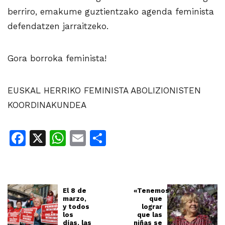
berriro, emakume guztientzako agenda feminista
defendatzen jarraitzeko.
Gora borroka feminista!
EUSKAL HERRIKO FEMINISTA ABOLIZIONISTEN
KOORDINAKUNDEA
Facebook
X
WhatsApp
Email
Share
El 8 de
«Tenemos
marzo,
que
y todos
lograr
los
que las
días, las
niñas se