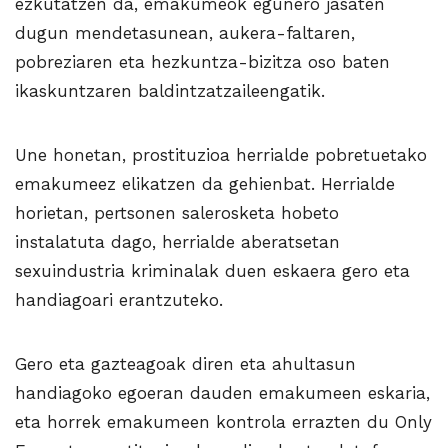
ezkutatzen da, emakumeok egunero jasaten
dugun mendetasunean, aukera-faltaren,
pobreziaren eta hezkuntza-bizitza oso baten
ikaskuntzaren baldintzatzaileengatik.
Une honetan, prostituzioa herrialde pobretuetako
emakumeez elikatzen da gehienbat. Herrialde
horietan, pertsonen salerosketa hobeto
instalatuta dago, herrialde aberatsetan
sexuindustria kriminalak duen eskaera gero eta
handiagoari erantzuteko.
Gero eta gazteagoak diren eta ahultasun
handiagoko egoeran dauden emakumeen eskaria,
eta horrek emakumeen kontrola errazten du Only