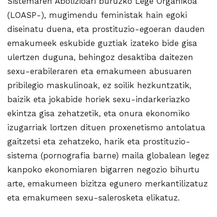
Sistemaren Abolizioari buruzko Lege Organikoa
(LOASP-), mugimendu feministak hain egoki
diseinatu duena, eta prostituzio-egoeran dauden
emakumeek eskubide guztiak izateko bide gisa
ulertzen duguna, behingoz desaktiba daitezen
sexu-erabileraren eta emakumeen abusuaren
pribilegio maskulinoak, ez soilik hezkuntzatik,
baizik eta jokabide horiek sexu-indarkeriazko
ekintza gisa zehatzetik, eta onura ekonomiko
izugarriak lortzen dituen proxenetismo antolatua
gaitzetsi eta zehatzeko, harik eta prostituzio-
sistema (pornografia barne) maila globalean legez
kanpoko ekonomiaren bigarren negozio bihurtu
arte, emakumeen bizitza egunero merkantilizatuz
eta emakumeen sexu-salerosketa elikatuz.