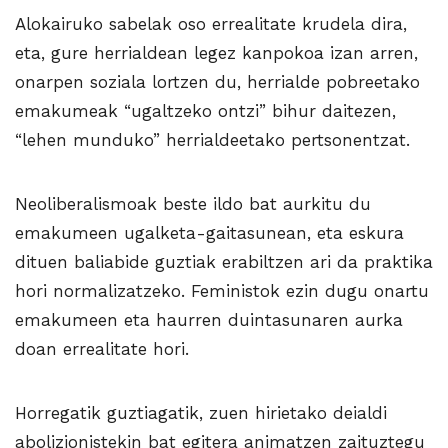
Alokairuko sabelak oso errealitate krudela dira,
eta, gure herrialdean legez kanpokoa izan arren,
onarpen soziala lortzen du, herrialde pobreetako
emakumeak “ugaltzeko ontzi” bihur daitezen,
“lehen munduko” herrialdeetako pertsonentzat.
Neoliberalismoak beste ildo bat aurkitu du
emakumeen ugalketa-gaitasunean, eta eskura
dituen baliabide guztiak erabiltzen ari da praktika
hori normalizatzeko. Feministok ezin dugu onartu
emakumeen eta haurren duintasunaren aurka
doan errealitate hori.
Horregatik guztiagatik, zuen hirietako deialdi
abolizionistekin bat egitera animatzen zaituztegu