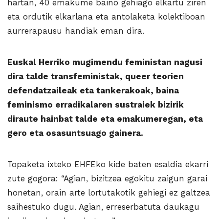
hartan, 40 emakume baino gehiago elkartu ziren
eta ordutik elkarlana eta antolaketa kolektiboan
aurrerapausu handiak eman dira.
Euskal Herriko mugimendu feministan nagusi
dira talde transfeministak, queer teorien
defendatzaileak eta tankerakoak, baina
feminismo erradikalaren sustraiek bizirik
diraute hainbat talde eta emakumeregan, eta
gero eta osasuntsuago gainera.
Topaketa ixteko EHFEko kide baten esaldia ekarri
zute gogora: “Agian, bizitzea egokitu zaigun garai
honetan, orain arte lortutakotik gehiegi ez galtzea
saihestuko dugu. Agian, erreserbatuta daukagu