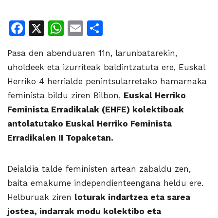
Facebook
X
WhatsApp
Email
Share
Pasa den abenduaren 11n, larunbatarekin,
uholdeek eta izurriteak baldintzatuta ere, Euskal
Herriko 4 herrialde penintsularretako hamarnaka
feminista bildu ziren Bilbon,
Euskal Herriko
Feminista Erradikalak (EHFE) kolektiboak
antolatutako Euskal Herriko Feminista
Erradikalen II Topaketan.
Deialdia talde feministen artean zabaldu zen,
baita emakume independienteengana heldu ere.
Helburuak ziren
loturak indartzea eta sarea
jostea, indarrak modu kolektibo eta