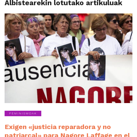
Albistearekin lotutako artikuluak
FEMINISMOAK
Exigen «justicia reparadora y no
patriarcal» para Nagore Laffage en el