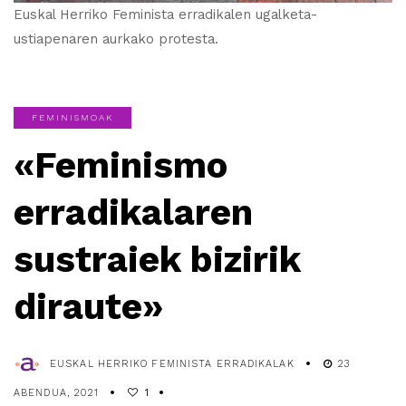
Euskal Herriko Feminista erradikalen ugalketa-
ustiapenaren aurkako protesta.
FEMINISMOAK
«Feminismo
erradikalaren
sustraiek bizirik
diraute»
EUSKAL HERRIKO FEMINISTA ERRADIKALAK
23
ABENDUA, 2021
1