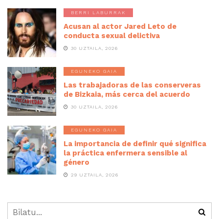
BERRI LABURRAK
Acusan al actor Jared Leto de
conducta sexual delictiva
30 UZTAILA, 2026
EGUNEKO GAIA
Las trabajadoras de las conserveras
de Bizkaia, más cerca del acuerdo
30 UZTAILA, 2026
EGUNEKO GAIA
La importancia de definir qué significa
la práctica enfermera sensible al
género
29 UZTAILA, 2026