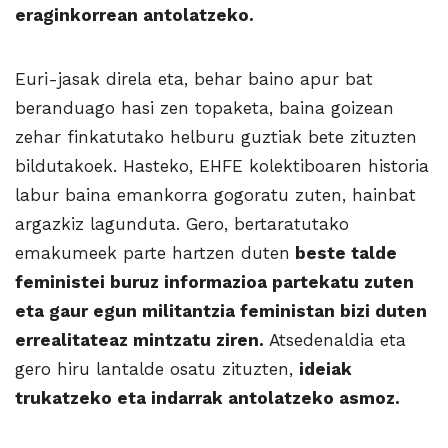
eraginkorrean antolatzeko.
Euri-jasak direla eta, behar baino apur bat
beranduago hasi zen topaketa, baina goizean
zehar finkatutako helburu guztiak bete zituzten
bildutakoek. Hasteko, EHFE kolektiboaren historia
labur baina emankorra gogoratu zuten, hainbat
argazkiz lagunduta. Gero, bertaratutako
emakumeek parte hartzen duten
beste talde
feministei buruz informazioa partekatu zuten
eta gaur egun militantzia feministan bizi duten
errealitateaz mintzatu ziren.
Atsedenaldia eta
gero hiru lantalde osatu zituzten,
ideiak
trukatzeko eta indarrak antolatzeko asmoz.