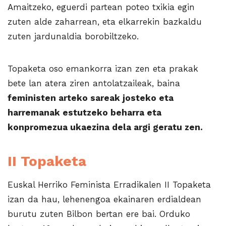
Amaitzeko, eguerdi partean poteo txikia egin
zuten alde zaharrean, eta elkarrekin bazkaldu
zuten jardunaldia borobiltzeko.
Topaketa oso emankorra izan zen eta prakak
bete lan atera ziren antolatzaileak, baina
feministen arteko sareak josteko eta
harremanak estutzeko beharra eta
konpromezua ukaezina dela argi geratu zen.
II Topaketa
Euskal Herriko Feminista Erradikalen II Topaketa
izan da hau, lehenengoa ekainaren erdialdean
burutu zuten Bilbon bertan ere bai. Orduko