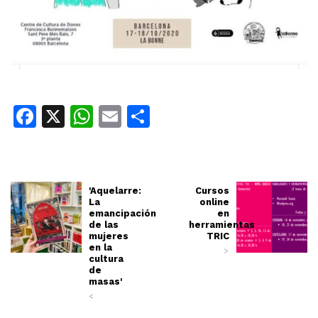
Facebook
X
WhatsApp
Email
Share
'Aquelarre:
Cursos
La
online
emancipación
en
de las
herramientas
mujeres
TRIC
en la
>
cultura
de
masas'
<