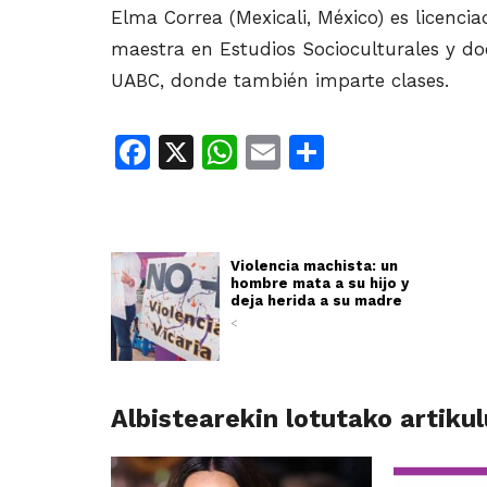
Elma Correa (Mexicali, México) es licenc
maestra en Estudios Socioculturales y do
UABC, donde también imparte clases.
Facebook
X
WhatsApp
Email
Share
Violencia machista: un
hombre mata a su hijo y
deja herida a su madre
<
Albistearekin lotutako artiku