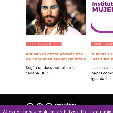
BERRI LABURRAK
BERRI LA
Acusan al actor Jared Leto
Nuevos Es
de conducta sexual delictiva
Instituto 
Según un documental de la
La nueva n
cadena BBC.
papel como
igualdad
Webgune honek cookieak erabiltzen ditu zure nabiga