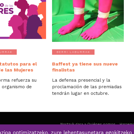
BURRAK
BERRI LABURRAK
tatutos para el
Baffest ya tiene sus nueve
de las Mujeres
finalistas
orma refuerza su
La defensa presencial y la
 organismo de
proclamación de las premiadas
tendrán lugar en octubre.
Nortzuk gara » Quiénes somos
Harrema
zioa optimizatzeko, zure lehentasunetara egokitzeko 