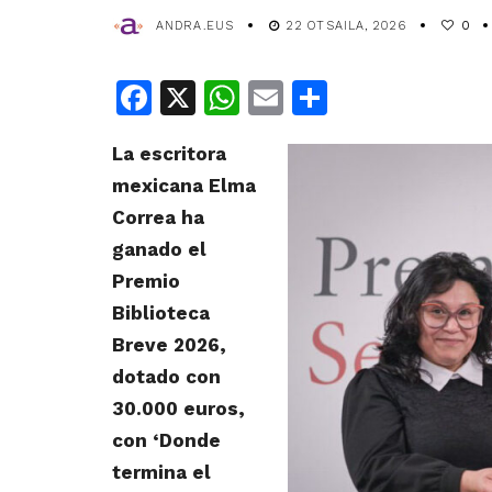
ANDRA.EUS
22 OTSAILA, 2026
0
Facebook
X
WhatsApp
Email
Share
La escritora
mexicana Elma
Correa ha
ganado el
Premio
Biblioteca
Breve 2026,
dotado con
30.000 euros,
con ‘Donde
termina el