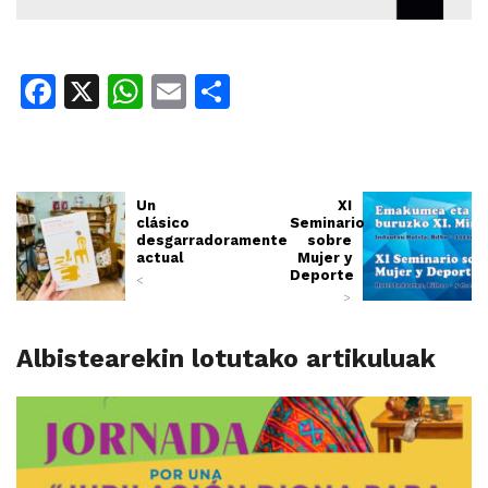
Facebook
X
WhatsApp
Email
Share
Un
XI
clásico
Seminario
desgarradoramente
sobre
actual
Mujer y
Deporte
<
>
Albistearekin lotutako artikuluak