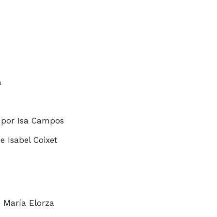
a
do por Isa Campos
de Isabel Coixet
de María Elorza