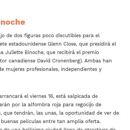
Binoche
jo de dos figuras poco discutibles para el
rete estadounidense Glenn Close, que presidirá el
sa Juliette Binoche, que recibirá el premio
ector canadiense David Cronenberg). Ambas han
e mujeres profesionales, independientes y
arrancará el viernes 16, está salpicada de
arán por la alfombra roja para regocijo de
, que tendrán, las unas, la oportunidad de ver de
s, buenas películas entre tan amplia oferta.
e de una bellísima ciudad llena de atractivos de