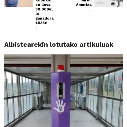
Roubaix
Miren
se lleva
Amuriza
30.000€,
>
la
ganadora
1.535€
<
Albistearekin lotutako artikuluak