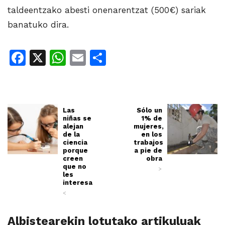
taldeentzako abesti onenarentzat (500€) sariak
banatuko dira.
Facebook
X
WhatsApp
Email
Share
Las
Sólo un
niñas se
1% de
alejan
mujeres,
de la
en los
ciencia
trabajos
porque
a pie de
creen
obra
que no
>
les
interesa
<
Albistearekin lotutako artikuluak