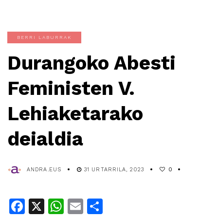
BERRI LABURRAK
Durangoko Abesti
Feministen V.
Lehiaketarako
deialdia
ANDRA.EUS
31 URTARRILA, 2023
0
Facebook
X
WhatsApp
Email
Share