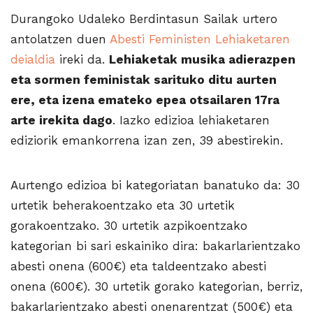
Durangoko Udaleko Berdintasun Sailak urtero
antolatzen duen
Abesti Feministen Lehiaketaren
deialdia
ireki da.
Lehiaketak musika adierazpen
eta sormen feministak sarituko ditu aurten
ere, eta izena emateko epea otsailaren 17ra
arte irekita dago
. Iazko edizioa lehiaketaren
ediziorik emankorrena izan zen, 39 abestirekin.
Aurtengo edizioa bi kategoriatan banatuko da: 30
urtetik beherakoentzako eta 30 urtetik
gorakoentzako. 30 urtetik azpikoentzako
kategorian bi sari eskainiko dira: bakarlarientzako
abesti onena (600€) eta taldeentzako abesti
onena (600€). 30 urtetik gorako kategorian, berriz,
bakarlarientzako abesti onenarentzat (500€) eta