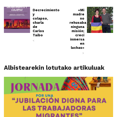
Decrecimiento
«Mi
y
madre
colapso,
no
charla
rehusaba
de
ninguna
Carlos
misión;
Taibo
crecí
inmersa
<
en
luchas»
>
Albistearekin lotutako artikuluak