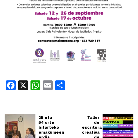
Facebook
X
WhatsApp
Email
Share
25 eta
Taller
54 urte
de
bitarteko
escritura
emakumeen
creativa
erdia
de