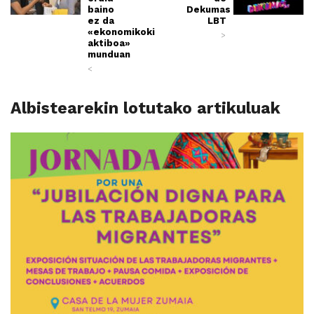
baino
Dekumas
ez da
LBT
«ekonomikoki
>
aktiboa»
munduan
<
Albistearekin lotutako artikuluak