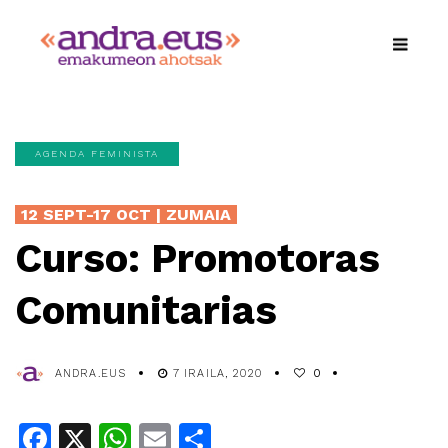
AGENDA FEMINISTA
12 SEPT-17 OCT | ZUMAIA
Curso: Promotoras
Comunitarias
ANDRA.EUS
7 IRAILA, 2020
0
Facebook
X
WhatsApp
Email
Share