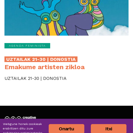
AGENDA FEMINISTA
UZTAILAK 21-30 | DONOSTIA
Emakume artisten zikloa
UZTAILAK 21-30 | DONOSTIA
Webgune honek cookieak
Nortzuk gara » Quiénes somos
Onartu
Itxi
erabiltzen ditu zure
nabigazioa optimizatzeko,