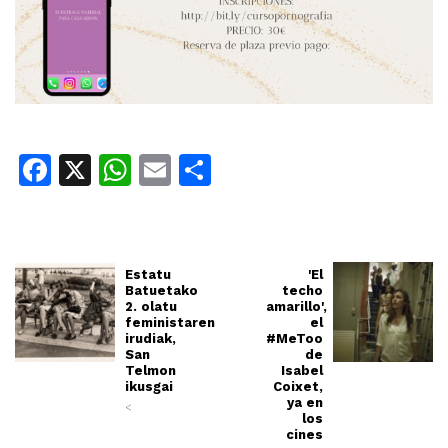
Facebook
X
WhatsApp
Email
Share
Estatu
'El
Batuetako
techo
2. olatu
amarillo',
feministaren
el
irudiak,
#MeToo
San
de
Telmon
Isabel
ikusgai
Coixet,
ya en
<
los
cines