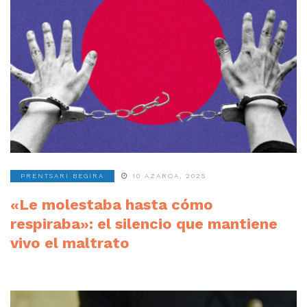
PRENTSARI BEGIRA
10 AZAROA, 2025
«Le molestaba hasta cómo
respiraba»: el silencio que mantiene
vivo el maltrato