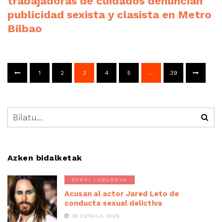
trabajadoras de cuidados denuncian
publicidad sexista y clasista en Metro
Bilbao
1
2
3
4
5
…
39
Azken bidalketak
BERRI LABURRAK
Acusan al actor Jared Leto de
conducta sexual delictiva
30 UZTAILA, 2026