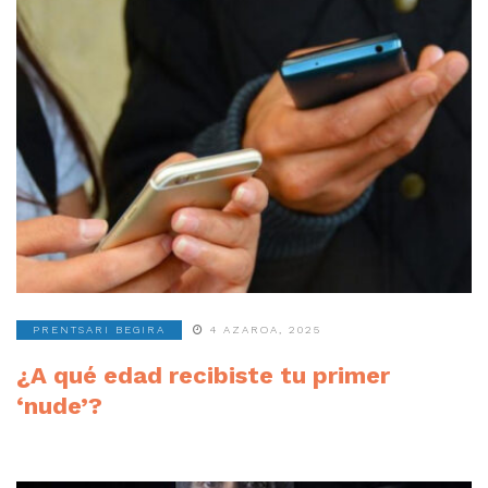
PRENTSARI BEGIRA
4 AZAROA, 2025
¿A qué edad recibiste tu primer
‘nude’?