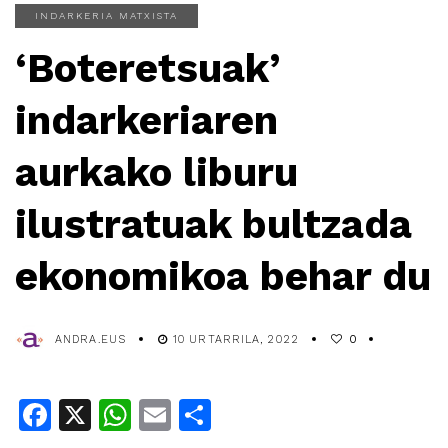
INDARKERIA MATXISTA
‘Boteretsuak’
indarkeriaren
aurkako liburu
ilustratuak bultzada
ekonomikoa behar du
ANDRA.EUS
10 URTARRILA, 2022
0
Facebook
X
WhatsApp
Email
Share