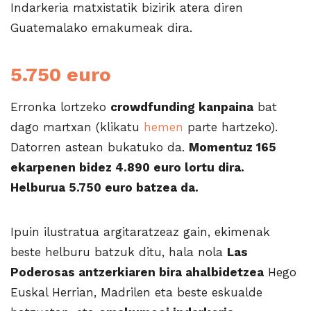
Indarkeria matxistatik bizirik atera diren
Guatemalako emakumeak dira.
5.750 euro
Erronka lortzeko
crowdfunding kanpaina
bat
dago martxan (klikatu
hemen
parte hartzeko).
Datorren astean bukatuko da.
Momentuz 165
ekarpenen bidez 4.890 euro lortu dira.
Helburua 5.750 euro batzea da.
Ipuin ilustratua argitaratzeaz gain, ekimenak
beste helburu batzuk ditu, hala nola
Las
Poderosas antzerkiaren bira ahalbidetzea
Hego
Euskal Herrian, Madrilen eta beste eskualde