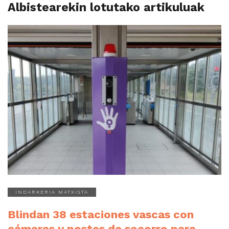
Albistearekin lotutako artikuluak
INDARKERIA MATXISTA
Blindan 38 estaciones vascas con
cámaras y postes de socorro para