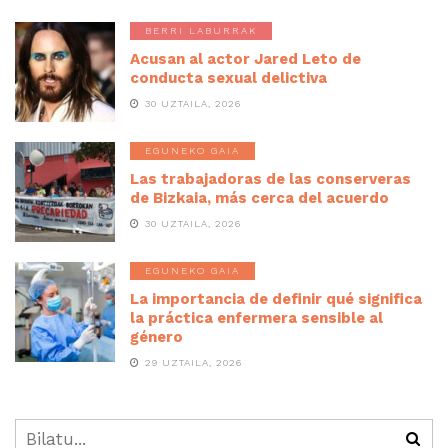
BERRI LABURRAK
Acusan al actor Jared Leto de
conducta sexual delictiva
30 UZTAILA, 2026
EGUNEKO GAIA
Las trabajadoras de las conserveras
de Bizkaia, más cerca del acuerdo
30 UZTAILA, 2026
EGUNEKO GAIA
La importancia de definir qué significa
la práctica enfermera sensible al
género
29 UZTAILA, 2026