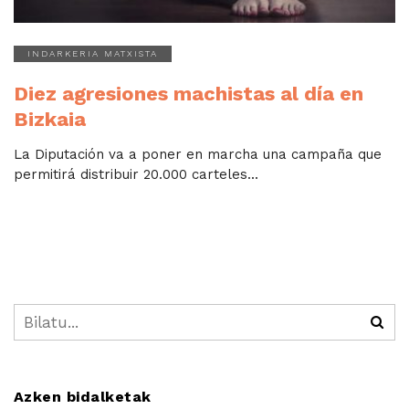
INDARKERIA MATXISTA
Diez agresiones machistas al día en
Bizkaia
La Diputación va a poner en marcha una campaña que
permitirá distribuir 20.000 carteles...
Azken bidalketak