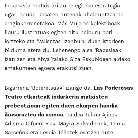
Indarkeria matxistari aurre egiteko estrategia
ugari daude. Jasaten dutenak ahalduntzea da
eraginkorrenetakoa. Más Mujeres kolektiboak
liburu ilustratuak egiten ditu helburu hori
lortzeko eta ‘Valientas’ izenburu duen istorioen
bilduma atera du. Lehenengo alea ‘Babesleak’
izan zen eta Abya Yalako Giza Eskubideen aldeko
emakumeen egoera erakutsi zuen.
Bigarrena ‘Boteretsuak’ izango da.
Las Poderosas
Teatro elkarteaK indarkeria matxisten
prebentzioan egiten duen ekarpen handia
ikusaraztea da asmoa.
Taldea Telma Ajínek,
Adelma Cifuentesek, Mayra Salvadorrek, Telma
Sarceñok eta Lesbia Téllezek osatzen dute.