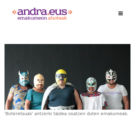
'Boteretsuak' antzerki taldea osatzen duten emakumeak.