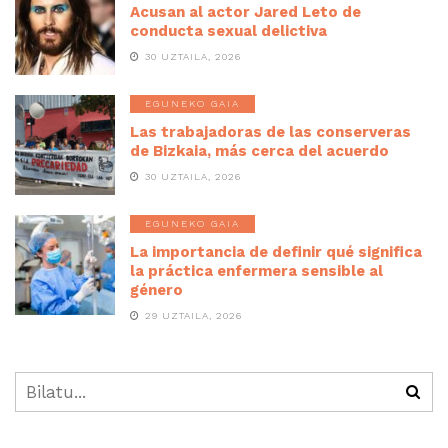
Acusan al actor Jared Leto de
conducta sexual delictiva
30 UZTAILA, 2026
EGUNEKO GAIA
Las trabajadoras de las conserveras
de Bizkaia, más cerca del acuerdo
30 UZTAILA, 2026
EGUNEKO GAIA
La importancia de definir qué significa
la práctica enfermera sensible al
género
29 UZTAILA, 2026