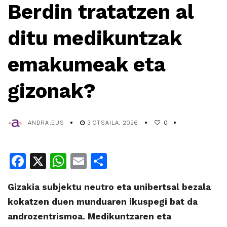
Berdin tratatzen al
ditu medikuntzak
emakumeak eta
gizonak?
ANDRA.EUS
3 OTSAILA, 2026
0
Facebook
X
WhatsApp
Email
Share
Gizakia subjektu neutro eta unibertsal bezala
kokatzen duen munduaren ikuspegi bat da
androzentrismoa. Medikuntzaren eta