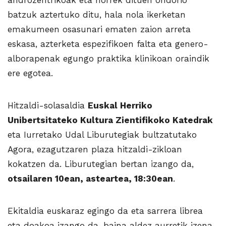
androzentrikoak eta horrek dituen ondorio
batzuk aztertuko ditu, hala nola ikerketan
emakumeen osasunari ematen zaion arreta
eskasa, azterketa espezifikoen falta eta genero-
alborapenak egungo praktika klinikoan oraindik
ere egotea.
Hitzaldi-solasaldia
Euskal Herriko
Unibertsitateko Kultura Zientifikoko Katedrak
eta Iurretako Udal Liburutegiak bultzatutako
Agora, ezagutzaren plaza hitzaldi-zikloan
kokatzen da. Liburutegian bertan izango da,
otsailaren 10ean, asteartea, 18:30ean
.
Ekitaldia euskaraz egingo da eta sarrera librea
eta doakoa izango da, baina aldez aurretik izena