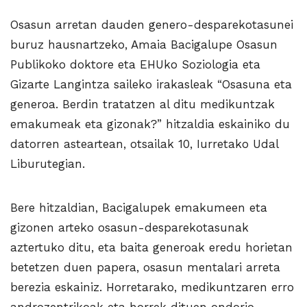
Osasun arretan dauden genero-desparekotasunei
buruz hausnartzeko, Amaia Bacigalupe Osasun
Publikoko doktore eta EHUko Soziologia eta
Gizarte Langintza saileko irakasleak “Osasuna eta
generoa. Berdin tratatzen al ditu medikuntzak
emakumeak eta gizonak?” hitzaldia eskainiko du
datorren asteartean, otsailak 10, Iurretako Udal
Liburutegian.
Bere hitzaldian, Bacigalupek emakumeen eta
gizonen arteko osasun-desparekotasunak
aztertuko ditu, eta baita generoak eredu horietan
betetzen duen papera, osasun mentalari arreta
berezia eskainiz. Horretarako, medikuntzaren erro