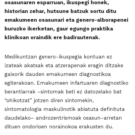
osasunaren esparruan, ikuspegi honek,
historian zehar, hutsune batzuk sortu ditu
emakumeen osasunari eta genero-alborapenei
buruzko ikerketan, gaur egungo praktika
klinikoan oraindik ere badirautenak.
Medikuntzan genero-ikuspegia kontuan ez
izateak akatsak eta atzerapenak eragin ditzake
gaixorik dauden emakumeen diagnostikoa
egiterakoan. Emakumeen infartuaren diagnostiko
berantiarrak –sintomak beti ez datozelako bat
“ohikotzat” jotzen diren sintomekin,
sintomatologia maskulinotik abiatuta definituta
daudelako– androzentrismoak osasun-arretan
dituen ondorioen norainokoa erakusten du.