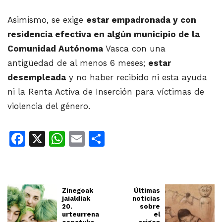
Asimismo, se exige
estar empadronada y con
residencia efectiva en algún municipio de la
Comunidad Autónoma
Vasca con una
antigüedad de al menos 6 meses;
estar
desempleada
y no haber recibido ni esta ayuda
ni la Renta Activa de Inserción para víctimas de
violencia del género.
Facebook
X
WhatsApp
Email
Share
Zinegoak
Últimas
jaialdiak
noticias
20.
sobre
urteurrena
el