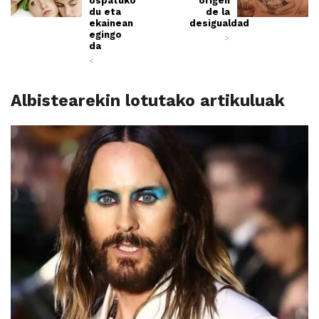
ospatuko
origen
du eta
de la
ekainean
desigualdad
egingo
>
da
<
Albistearekin lotutako artikuluak