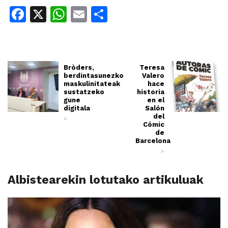
Facebook
X
WhatsApp
Email
Share
Bròders,
Teresa
berdintasunezko
Valero
maskulinitateak
hace
sustatzeko
historia
gune
en el
digitala
Salón
del
<
Cómic
de
Barcelona
>
Albistearekin lotutako artikuluak