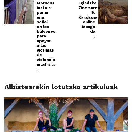
Moradas
Egindako
insta a
Zinemaren
poner
9.
una
Karabana
señal
online
en los
izango
balcones
da
para
>
apoyar
a las
víctimas
de
violencia
machista
<
Albistearekin lotutako artikuluak