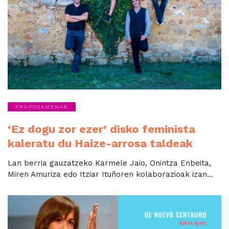
PROPOSAMENAK
‘Ez dogu zor ezer’ disko feminista
kaleratu du Haize-arrosa taldeak
Lan berria gauzatzeko Karmele Jaio, Onintza Enbeita,
Miren Amuriza edo Itziar Ituñoren kolaborazioak izan...