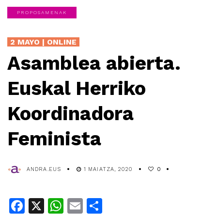
PROPOSAMENAK
2 MAYO | ONLINE
Asamblea abierta.
Euskal Herriko
Koordinadora
Feminista
ANDRA.EUS
1 MAIATZA, 2020
0
Facebook
X
WhatsApp
Email
Share