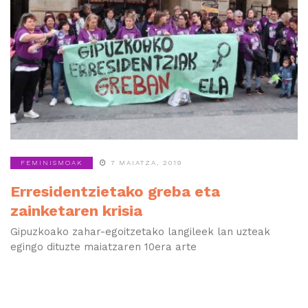
FEMINISMOAK
7 MAIATZA, 2019
Erresidentzietako greba eta
zainketaren krisia
Gipuzkoako zahar-egoitzetako langileek lan uzteak
egingo dituzte maiatzaren 10era arte