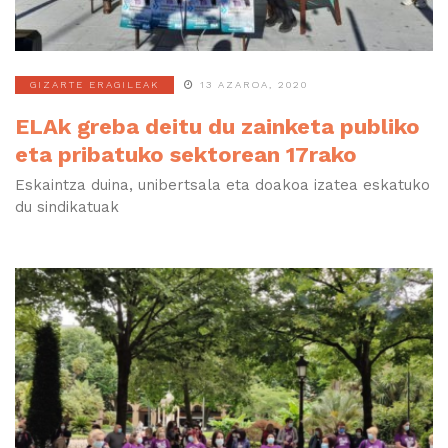
GIZARTE ERAGILEAK
13 AZAROA, 2020
ELAk greba deitu du zainketa publiko
eta pribatuko sektorean 17rako
Eskaintza duina, unibertsala eta doakoa izatea eskatuko
du sindikatuak