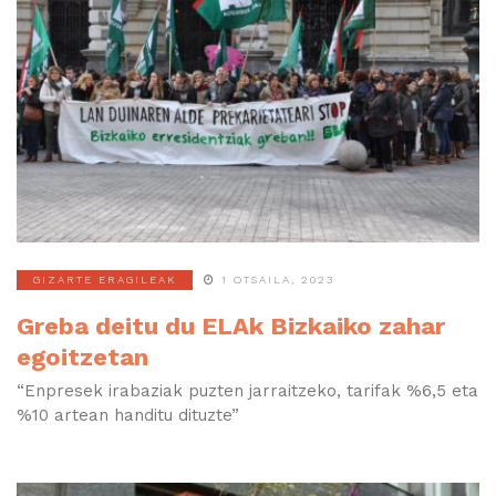
GIZARTE ERAGILEAK
1 OTSAILA, 2023
Greba deitu du ELAk Bizkaiko zahar
egoitzetan
“Enpresek irabaziak puzten jarraitzeko, tarifak %6,5 eta
%10 artean handitu dituzte”