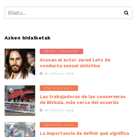
Azken bidalketak
BERRI LABURRAK
Acusan al actor Jared Leto de
conducta sexual delictiva
30 UZTAILA, 2026
EGUNEKO GAIA
Las trabajadoras de las conserveras
de Bizkaia, más cerca del acuerdo
30 UZTAILA, 2026
EGUNEKO GAIA
La importancia de definir qué significa