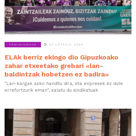
FEMINISMOAK
20 UZTAILA, 2020
ELAk berriz ekingo dio Gipuzkoako
zahar etxeetako grebari «lan-
baldintzak hobetzen ez badira»
"Lan-kargak asko handitu dira, eta enpresek ez dute
errefortzurik eman", salatu du sindikatuak