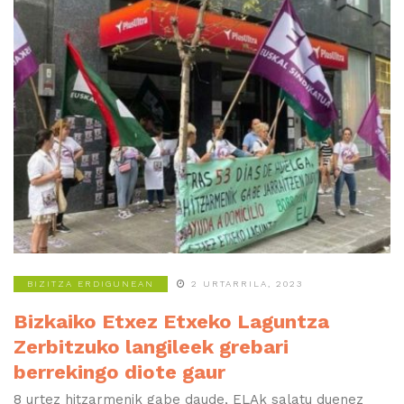
BIZITZA ERDIGUNEAN
2 URTARRILA, 2023
Bizkaiko Etxez Etxeko Laguntza
Zerbitzuko langileek grebari
berrekingo diote gaur
8 urtez hitzarmenik gabe daude, ELAk salatu duenez