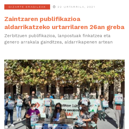
GIZARTE ERAGILEAK
22 URTARRILA, 2021
Zaintzaren publifikazioa
aldarrikatzeko urtarrilaren 26an greba
Zerbitzuen publifikazioa, lanpostuak finkatzea eta
genero arrakala gainditzea, aldarrikapenen artean