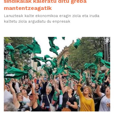
sindikalak kaleratu ditu greba
mantentzeagatik
Lanuzteak kalte ekonomikoa eragin ziola eta irudia
kaltetu ziola argudiatu du enpresak