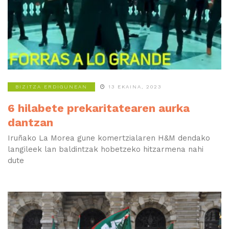
BIZITZA ERDIGUNEAN
13 EKAINA, 2023
6 hilabete prekaritatearen aurka
dantzan
Iruñako La Morea gune komertzialaren H&M dendako
langileek lan baldintzak hobetzeko hitzarmena nahi
dute