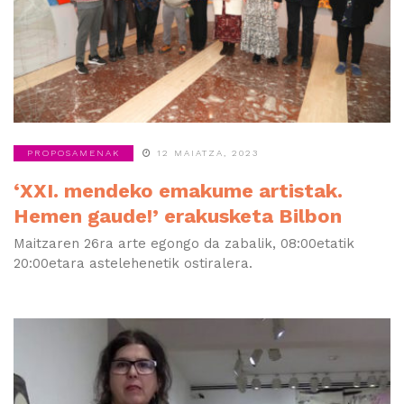
PROPOSAMENAK
12 MAIATZA, 2023
‘XXI. mendeko emakume artistak.
Hemen gaude!’ erakusketa Bilbon
Maitzaren 26ra arte egongo da zabalik, 08:00etatik
20:00etara astelehenetik ostiralera.