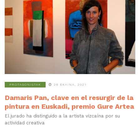
PROTAGONISTAK
28 EKAINA, 2021
Damaris Pan, clave en el resurgir de la
pintura en Euskadi, premio Gure Artea
El jurado ha distinguido a la artista vizcaína por su
actividad creativa