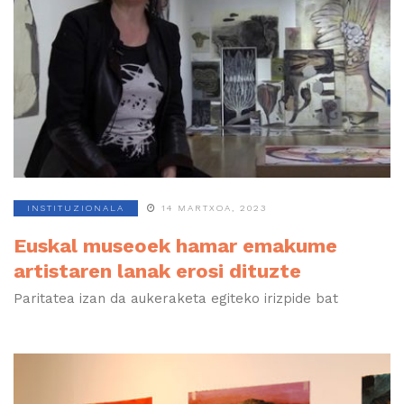
INSTITUZIONALA
14 MARTXOA, 2023
Euskal museoek hamar emakume
artistaren lanak erosi dituzte
Paritatea izan da aukeraketa egiteko irizpide bat