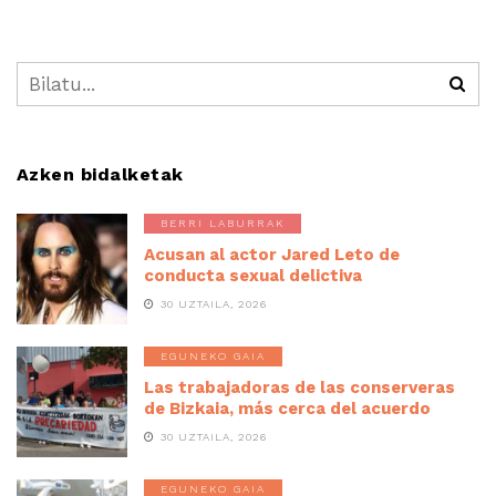
Azken bidalketak
BERRI LABURRAK
Acusan al actor Jared Leto de
conducta sexual delictiva
30 UZTAILA, 2026
EGUNEKO GAIA
Las trabajadoras de las conserveras
de Bizkaia, más cerca del acuerdo
30 UZTAILA, 2026
EGUNEKO GAIA