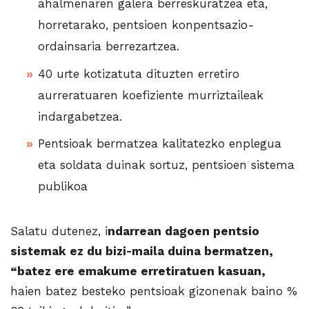
ahalmenaren galera berreskuratzea eta,
horretarako, pentsioen konpentsazio-
ordainsaria berrezartzea.
40 urte kotizatuta dituzten erretiro
aurreratuaren koefiziente murriztaileak
indargabetzea.
Pentsioak bermatzea kalitatezko enplegua
eta soldata duinak sortuz, pentsioen sistema
publikoa
Salatu dutenez, i
ndarrean dagoen pentsio
sistemak ez du bizi-maila duina bermatzen,
“batez ere emakume erretiratuen kasuan,
haien batez besteko pentsioak gizonenak baino %