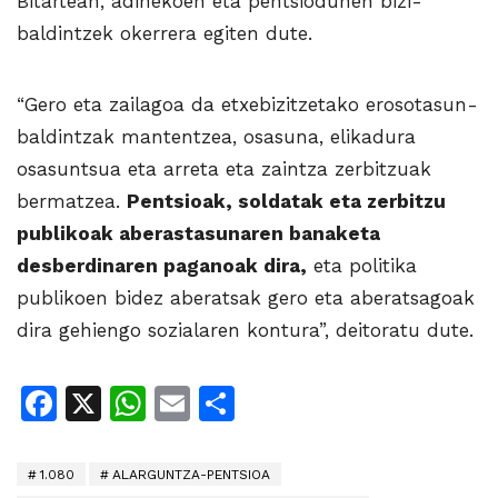
Bitartean, adinekoen eta pentsiodunen bizi-
baldintzek okerrera egiten dute.
“Gero eta zailagoa da etxebizitzetako erosotasun-
baldintzak mantentzea, osasuna, elikadura
osasuntsua eta arreta eta zaintza zerbitzuak
bermatzea.
Pentsioak, soldatak eta zerbitzu
publikoak aberastasunaren banaketa
desberdinaren paganoak dira,
eta politika
publikoen bidez aberatsak gero eta aberatsagoak
dira gehiengo sozialaren kontura”, deitoratu dute.
Facebook
X
WhatsApp
Email
Share
1.080
ALARGUNTZA-PENTSIOA