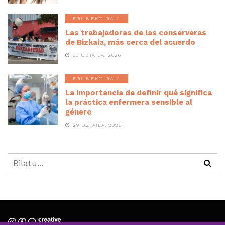
EGUNEKO GAIA
Las trabajadoras de las conserveras
de Bizkaia, más cerca del acuerdo
30 UZTAILA, 2026
EGUNEKO GAIA
La importancia de definir qué significa
la práctica enfermera sensible al
género
29 UZTAILA, 2026