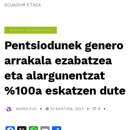
ECUADOR ETXEA
BIZITZA ERDIGUNEAN
Pentsiodunek genero
arrakala ezabatzea
eta alargunentzat
%100a eskatzen dute
ANDRA.EUS
20 MARTXOA, 2023
0