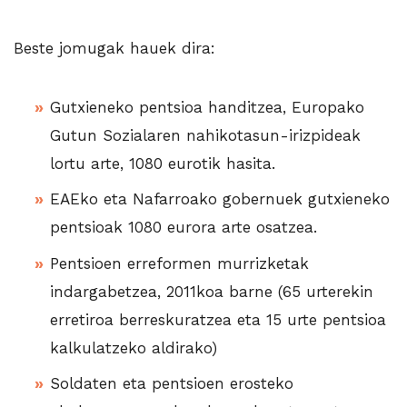
Beste jomugak hauek dira:
Gutxieneko pentsioa handitzea, Europako
Gutun Sozialaren nahikotasun-irizpideak
lortu arte, 1080 eurotik hasita.
EAEko eta Nafarroako gobernuek gutxieneko
pentsioak 1080 eurora arte osatzea.
Pentsioen erreformen murrizketak
indargabetzea, 2011koa barne (65 urterekin
erretiroa berreskuratzea eta 15 urte pentsioa
kalkulatzeko aldirako)
Soldaten eta pentsioen erosteko