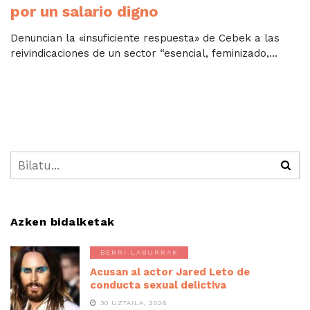
por un salario digno
Denuncian la «insuficiente respuesta» de Cebek a las
reivindicaciones de un sector “esencial, feminizado,...
Azken bidalketak
BERRI LABURRAK
Acusan al actor Jared Leto de
conducta sexual delictiva
30 UZTAILA, 2026