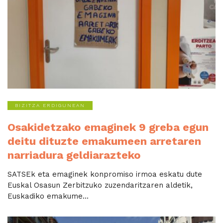
BIZITZA ERDIGUNEAN
Osakidetzako emaginek 9 greba egun
deitu dituzte emakumeen arretaren
narriadura geldiarazteko
SATSEk eta emaginek konpromiso irmoa eskatu dute
Euskal Osasun Zerbitzuko zuzendaritzaren aldetik,
Euskadiko emakume...