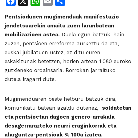
Facebook
X
WhatsApp
Email
Share
Pentsiodunen mugimenduak manifestazio
jendetsuarekin amaitu zuen larunbatean
mobilizazioen astea.
Duela egun batzuk, hain
zuzen, pentsioen erreforma aurkeztu da eta,
euskal jubilatuen ustez, ez ditu euren
eskakizunak betetzen, horien artean 1.080 euroko
gutxieneko ordainsaria. Borrokan jarraituko
dutela iragarri dute.
Mugimenduaren beste helburu batzuk dira,
komunikatu batean azaldu dutenez,
soldatetan
eta pentsioetan dagoen genero-arrakala
desagerrarazteko neurri eraginkorrak eta
alarguntza-pentsioak % 100a izatea.