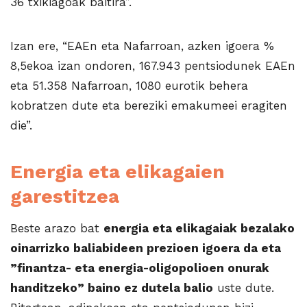
36 txikiagoak baitira”.
Izan ere, “EAEn eta Nafarroan, azken igoera %
8,5ekoa izan ondoren, 167.943 pentsiodunek EAEn
eta 51.358 Nafarroan, 1080 eurotik behera
kobratzen dute eta bereziki emakumeei eragiten
die”.
Energia eta elikagaien
garestitzea
Beste arazo bat
energia eta elikagaiak bezalako
oinarrizko baliabideen prezioen igoera da eta
”finantza- eta energia-oligopolioen onurak
handitzeko” baino ez dutela balio
uste dute.