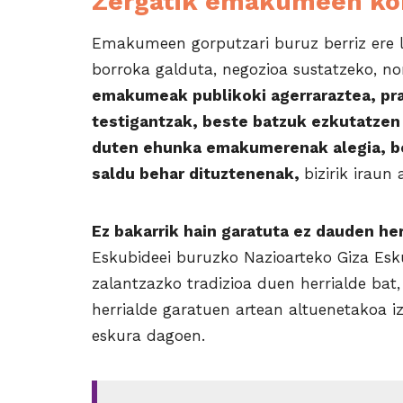
Zergatik emakumeen ko
Emakumeen gorputzari buruz berriz ere l
borroka galduta, negozioa sustatzeko, n
emakumeak publikoki agerraraztea, prak
testigantzak, beste batzuk ezkutatzen s
duten ehunka emakumerenak alegia, be
saldu behar dituztenenak,
bizirik iraun 
Ez bakarrik hain garatuta ez dauden he
Eskubideei buruzko Nazioarteko Giza Esk
zalantzazko tradizioa duen herrialde bat
herrialde garatuen artean altuenetakoa 
eskura dagoen.