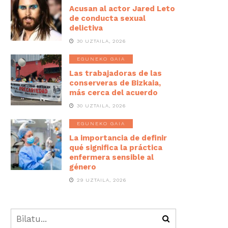
Acusan al actor Jared Leto
de conducta sexual
delictiva
30 UZTAILA, 2026
EGUNEKO GAIA
Las trabajadoras de las
conserveras de Bizkaia,
más cerca del acuerdo
30 UZTAILA, 2026
EGUNEKO GAIA
La importancia de definir
qué significa la práctica
enfermera sensible al
género
29 UZTAILA, 2026