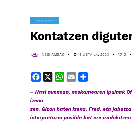
AHOTSAK
Kontatzen digute
NESKAMEAK
18 UZTAILA, 2023
0
Facebook
X
WhatsApp
Email
Share
– Hasi nuenean, neskamearen ipuinak Off
izena
zen. Gizon baten izena, Fred, eta jabetza
interpretazio posible bat ere iradokitzen