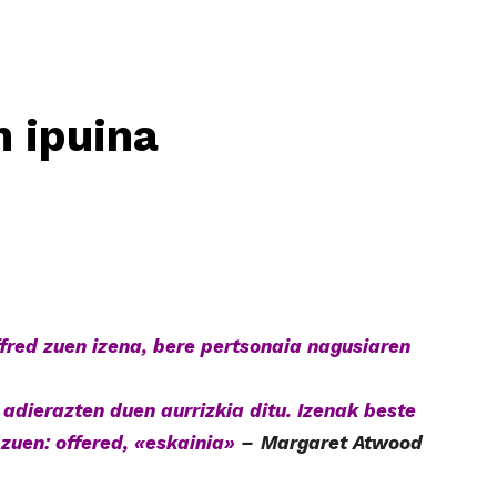
n ipuina
red zuen izena, bere pertsonaia nagusiaren
 adierazten duen aurrizkia ditu. Izenak beste
 zuen: offered, «eskainia»
–
Margaret Atwood