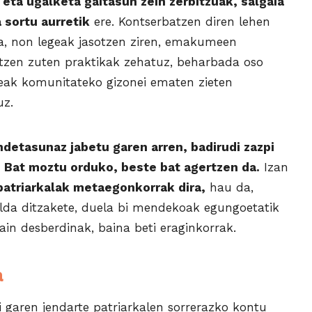
ta ugalketa gaitasun zein zerbitzuak, salgaia
 sortu aurretik
ere. Kontserbatzen diren lehen
da, non legeak jasotzen ziren, emakumeen
utzen zuten praktikak zehatuz, beharbada oso
ak komunitateko gizonei ematen zieten
uz.
etasunaz jabetu garen arren, badirudi zazpi
a. Bat moztu orduko, beste bat agertzen da.
Izan
patriarkalak metaegonkorrak dira,
hau da,
da ditzakete, duela bi mendekoak egungoetatik
ain desberdinak, baina beti eraginkorrak.
a
 garen jendarte patriarkalen sorrerazko kontu