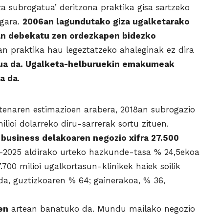
a subrogatua’ deritzona praktika gisa sartzeko
 gara.
2006an lagundutako giza ugalketarako
an debekatu zen ordezkapen bidezko
an praktika hau legeztatzeko ahaleginak ez dira
sua da. Ugalketa-helburuekin emakumeak
a da
.
tenaren estimazioen arabera, 2018an subrogazio
lioi dolarreko diru-sarrerak sortu zituen.
business delakoaren negozio xifra 27.500
-2025 aldirako urteko hazkunde-tasa % 24,5ekoa
7.700 milioi ugalkortasun-klinikek haiek soilik
 da, guztizkoaren % 64; gainerakoa, % 36,
en
artean banatuko da. Mundu mailako negozio