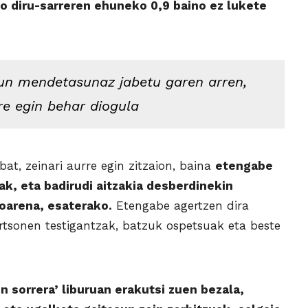
diru-sarreren ehuneko 0,9 baino ez lukete
un mendetasunaz jabetu garen arren,
re egin behar diogula
at, zeinari aurre egin zitzaion, baina
etengabe
ak, eta badirudi aitzakia desberdinekin
oarena, esaterako.
Etengabe agertzen dira
rtsonen testigantzak, batzuk ospetsuak eta beste
n sorrera’ liburuan erakutsi zuen bezala,