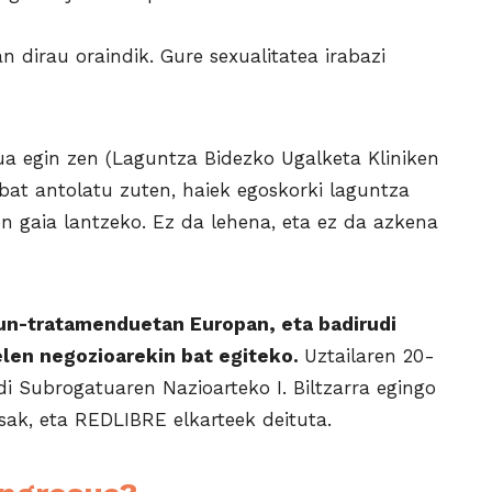
n dirau oraindik. Gure sexualitatea irabazi
ua egin zen (Laguntza Bidezko Ugalketa Kliniken
bat antolatu zuten, haiek egoskorki laguntza
en gaia lantzeko. Ez da lehena, eta ez da azkena
sun-tratamenduetan Europan, eta badirudi
elen negozioarekin bat egiteko.
Uztailaren 20-
 Subrogatuaren Nazioarteko I. Biltzarra egingo
ak, eta REDLIBRE elkarteek deituta.