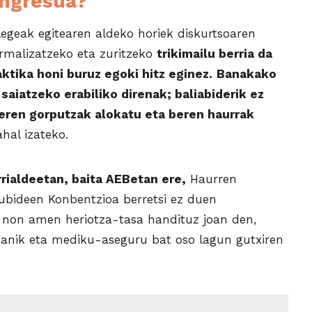
ngresua?
egeak egitearen aldeko horiek diskurtsoaren
ormalizatzeko eta zuritzeko
trikimailu berria da
tika honi buruz egoki hitz eginez.
Banakako
aiatzeko erabiliko direnak; baliabiderik ez
ren gorputzak alokatu eta beren haurrak
ahal izateko.
rrialdeetan, baita AEBetan ere,
Haurren
ubideen Konbentzioa berretsi ez duen
, non amen heriotza-tasa handituz joan den,
izanik eta mediku-aseguru bat oso lagun gutxiren