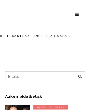
AK
ELKARTEAK
INSTITUZIONALA
Azken bidalketak
BERRI LABURRAK