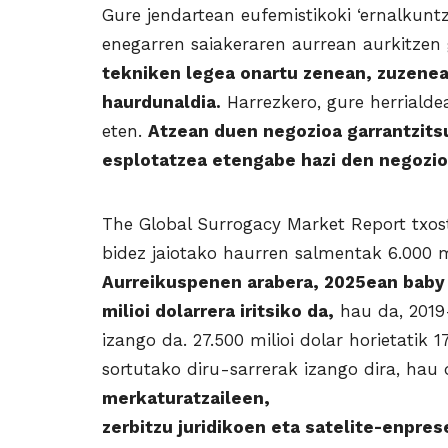
Gure jendartean eufemistikoki ‘ernalkuntz
enegarren saiakeraren aurrean aurkitzen
tekniken legea onartu zenean, zuzene
haurdunaldia.
Harrezkero, gure herrialde
eten.
Atzean duen negozioa garrantzit
esplotatzea etengabe hazi den negozio
The Global Surrogacy Market Report txos
bidez jaiotako haurren salmentak 6.000 mi
Aurreikuspenen arabera, 2025ean baby 
milioi
dolarrera iritsiko da,
hau da, 2019
izango da. 27.500 milioi dolar horietatik 1
sortutako diru-sarrerak izango dira, hau
merkaturatzaileen,
zerbitzu juridikoen eta satelite-enpres