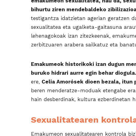
emakumeon sexualitatea, hau da, sexu e
bihurtu ziren mendebaldeko zibilizazioa
testigantza idatzietan agerian geratzen 
sexualitatea eta ugalketa-gaitasuna ara
lehenagokoak izan zitezkeenak, emakume
zerbitzuaren arabera sailkatuz eta banat
Emakumeok historikoki izan dugun mend
buruko hidrari aurre egin behar diogul
ere,
Celia Amorósek dioen bezala, itun 
beren menderatze-moduak etengabe eral
hain desberdinak, kultura ezberdinetan h
Sexualitatearen kontrol
Emakumeon sexualitatearen kontrola bizi