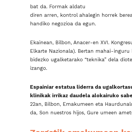
bat da. Formak aldatu
diren arren, kontrol ahalegin horrek berea
handiko negozioa da egun.
Ekainean, Bilbon, Anacer-en XVI. Kongres
Elkarte Nazionala). Bertan mahai-inguru 
bidezko ugalketarako “teknika” dela diot
izango.
Espainiar estatua liderra da ugalkorta
klinikak irrikaz
daudela alokairuko sab
22an, Bilbon, Emakumeen eta Haurdunaldi
da, Son nuestros hijos, Gure umeen amets