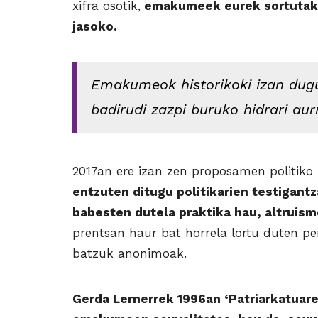
xifra osotik,
emakumeek eurek sortutako 
jasoko.
Emakumeok historikoki izan dug
badirudi zazpi buruko hidrari aur
2017an ere izan zen proposamen politiko b
entzuten ditugu politikarien testigantz
babesten dutela praktika hau, altruism
prentsan haur bat horrela lortu duten pe
batzuk anonimoak.
Gerda Lernerrek 1996an ‘Patriarkatuare