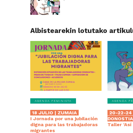
Albistearekin lotutako artiku
AGENDA FEMINISTA
AGENDA FE
18 JULIO | ZUMAIA
20-22-24 
I Jornada por una jubilación
DONOSTI
digna para las trabajadoras
Taller ‘As
migrantes