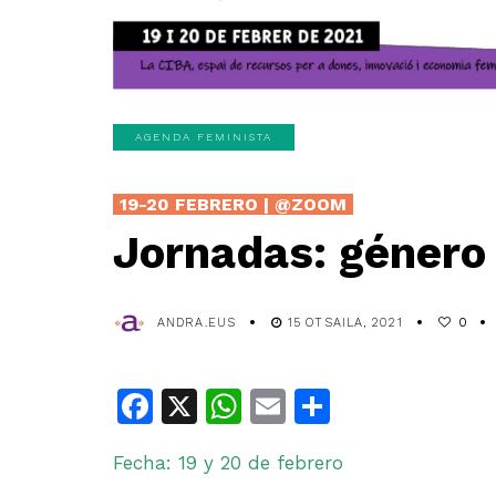
AGENDA FEMINISTA
19-20 FEBRERO | @ZOOM
Jornadas: género
ANDRA.EUS
15 OTSAILA, 2021
0
Facebook
X
WhatsApp
Email
Share
Fecha: 19 y 20 de febrero