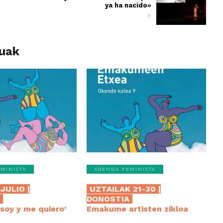
ya ha nacido»
>
luak
MINISTA
AGENDA FEMINISTA
JULIO |
UZTAILAK 21-30 |
A
DONOSTIA
í soy y me quiero’
Emakume artisten zikloa