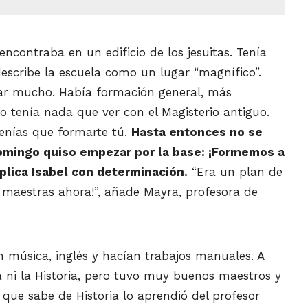
ncontraba en un edificio de los jesuitas. Tenía
 describe la escuela como un lugar “magnífico”.
iar mucho. Había formación general, más
o tenía nada que ver con el Magisterio antiguo.
enías que formarte tú.
Hasta entonces no se
omingo
quiso empezar por la base: ¡Formemos a
xplica Isabel con determinación.
“Era un plan de
maestras ahora!”, añade
Mayra
, profesora de
 música, inglés y hacían trabajos manuales. A
ni la Historia,
pero
tuvo muy
buenos maestros
y
que sabe de Historia lo aprendió del profesor