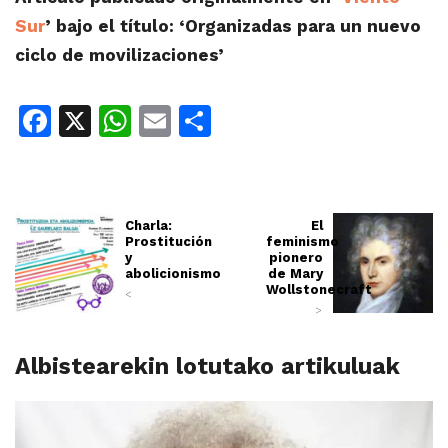
Sur
’ bajo el título: ‘Organizadas para un nuevo
ciclo de movilizaciones’
Facebook
X
WhatsApp
Email
Share
Charla:
El
Prostitución
feminismo
y
pionero
abolicionismo
de Mary
Wollstonecraft
<
>
Albistearekin lotutako artikuluak