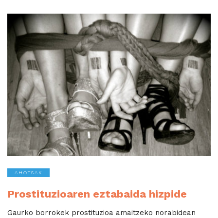
AHOTSAK
Prostituzioaren eztabaida hizpide
Gaurko borrokek prostituzioa amaitzeko norabidean