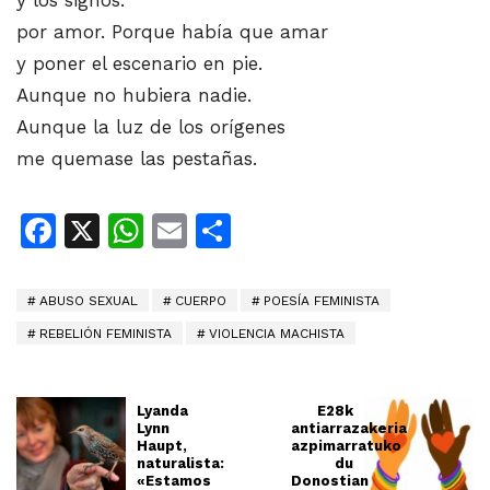
por amor. Porque había que amar
y poner el escenario en pie.
Aunque no hubiera nadie.
Aunque la luz de los orígenes
me quemase las pestañas.
Facebook
X
WhatsApp
Email
Share
ABUSO SEXUAL
CUERPO
POESÍA FEMINISTA
REBELIÓN FEMINISTA
VIOLENCIA MACHISTA
Lyanda
E28k
Lynn
antiarrazakeria
Haupt,
azpimarratuko
naturalista:
du
«Estamos
Donostian