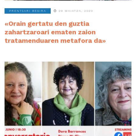
PRENTSARI BEGIRA
29 MAIATZA, 2020
«Orain gertatu den guztia
zahartzaroari ematen zaion
tratamenduaren metafora da»