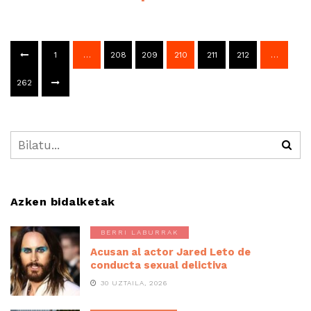
1
…
208
209
210
211
212
…
262
Azken bidalketak
BERRI LABURRAK
Acusan al actor Jared Leto de
conducta sexual delictiva
30 UZTAILA, 2026