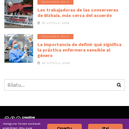
EGUNEKO GAIA
Las trabajadoras de las conserveras
de Bizkaia, más cerca del acuerdo
30 UZTAILA, 2026
EGUNEKO GAIA
La importancia de definir qué significa
la práctica enfermera sensible al
género
29 UZTAILA, 2026
Webgune honek cookieak
Nortzuk gara » Quiénes somos
Onartu
Itxi
erabiltzen ditu zure