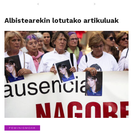
<
>
Albistearekin lotutako artikuluak
FEMINISMOAK