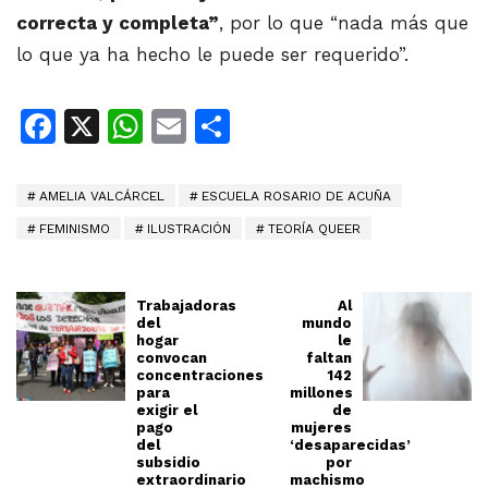
correcta y completa”
, por lo que “nada más que
lo que ya ha hecho le puede ser requerido”.
Facebook
X
WhatsApp
Email
Share
AMELIA VALCÁRCEL
ESCUELA ROSARIO DE ACUÑA
FEMINISMO
ILUSTRACIÓN
TEORÍA QUEER
Trabajadoras
Al
del
mundo
hogar
le
convocan
faltan
concentraciones
142
para
millones
exigir el
de
pago
mujeres
del
‘desaparecidas’
subsidio
por
extraordinario
machismo